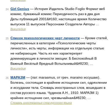
Википедия
Girl Genius
— История Издатель Studio Foglio Формат веб
24
комикс, бумажный комикс Периодичность раз в два дня
Даты публикаций 2001&#160; настоящее время Количество
выпусков 11 выпусков Персонажи Создатели Авторы …
Википедия
Список психологических черт личности
— Кроме статей,
25
перечисленных в категории «Психологические черты
личности», есть черты, информации на отдельную статью
не набирающие. Часть из них характеризует
доминирующие в личности эмоции: Б Беспокойный В
Важный Весёлый Вредный Вспыльчивый&#8230; …
Википедия
МАРАЗМ
— (лат. marasmus, от греч. maraino иссушаю).
26
Болезнь, состоящая в крайнем истощении сил, одряхлении
и исхудании тела. Словарь иностранных слов, вошедших в
состав русского языка. Чудинов А.Н., 1910. МАРАЗМ 1)
крайнее истощение сил, чрезвычайная&#8230; …
Словарь иностранных слов русского языка