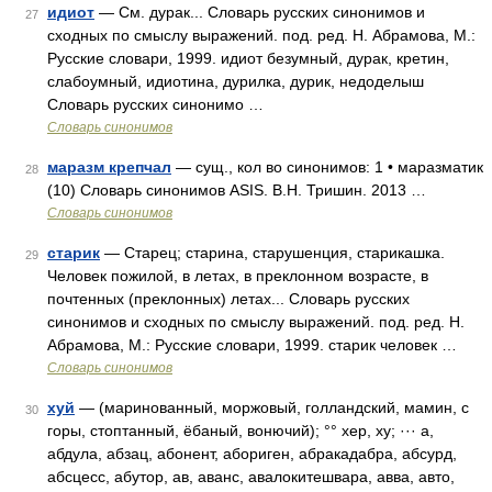
идиот
— См. дурак... Словарь русских синонимов и
27
сходных по смыслу выражений. под. ред. Н. Абрамова, М.:
Русские словари, 1999. идиот безумный, дурак, кретин,
слабоумный, идиотина, дурилка, дурик, недоделыш
Словарь русских синонимо …
Словарь синонимов
маразм крепчал
— сущ., кол во синонимов: 1 • маразматик
28
(10) Словарь синонимов ASIS. В.Н. Тришин. 2013 …
Словарь синонимов
старик
— Старец; старина, старушенция, старикашка.
29
Человек пожилой, в летах, в преклонном возрасте, в
почтенных (преклонных) летах... Словарь русских
синонимов и сходных по смыслу выражений. под. ред. Н.
Абрамова, М.: Русские словари, 1999. старик человек …
Словарь синонимов
хуй
— (маринованный, моржовый, голландский, мамин, с
30
горы, стоптанный, ёбаный, вонючий); °° хер, ху; ··· а,
абдула, абзац, абонент, абориген, абракадабра, абсурд,
абсцесс, абутор, ав, аванс, авалокитешвара, авва, авто,